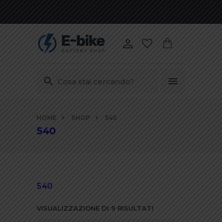
Vai
HOME
SHOP
540
ai
540
contenuti
540
VISUALIZZAZIONE DI 9 RISULTATI