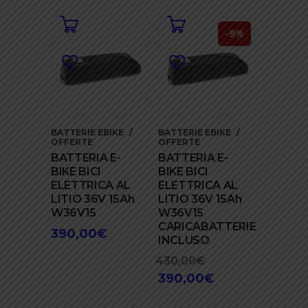
originale
prezzo
era:
attuale
749,00€.
è:
-9%
559,00€.
BATTERIE EBIKE
BATTERIE EBIKE
OFFERTE
OFFERTE
BATTERIA E-
BATTERIA E-
BIKE BICI
BIKE BICI
ELETTRICA AL
ELETTRICA AL
LITIO 36V 15Ah
LITIO 36V 15Ah
W36V15
W36V15
CARICABATTERIE
390,00
€
INCLUSO
430,00
€
Il
390,00
€
prezzo
Il
originale
prezzo