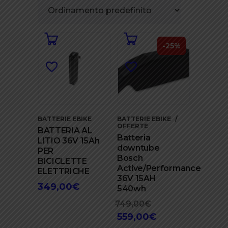
-25%
BATTERIE EBIKE
BATTERIE EBIKE
OFFERTE
BATTERIA AL
Batteria
LITIO 36V 15Ah
downtube
PER
Bosch
BICICLETTE
Active/Performance
ELETTRICHE
36V 15AH
349,00
€
540wh
749,00
€
Il
559,00
€
prezzo
Il