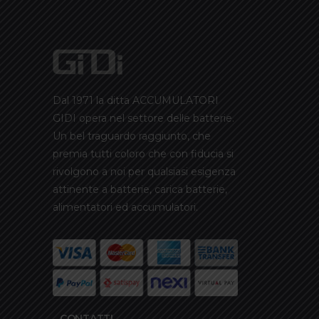
279,00€.
Dal 1971 la ditta ACCUMULATORI
GIDI opera nel settore delle batterie.
Un bel traguardo raggiunto, che
premia tutti coloro che con fiducia si
rivolgono a noi per qualsiasi esigenza
attinente a batterie, carica batterie,
alimentatori ed accumulatori.
CONTATTI