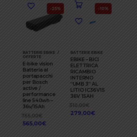
era:
attuale
430,00€.
è:
-25%
-10%
390,00€.
BATTERIE EBIKE
BATTERIE EBIKE
OFFERTE
EBIKE – BICI
E-bike vision
ELETTRICA
Batteria al
RICAMBIO
portapacchi
INTERNO
per Bosch
“UMB 3” AL
active /
LITIO IC36V15
performance
36V 15AH
line 540wh –
310,00
€
Il
36v/15Ah
279,00
prezzo
€
Il
755,00
€
Il
originale
prezzo
565,00
€
prezzo
Il
era:
attuale
originale
prezzo
310,00€.
è: