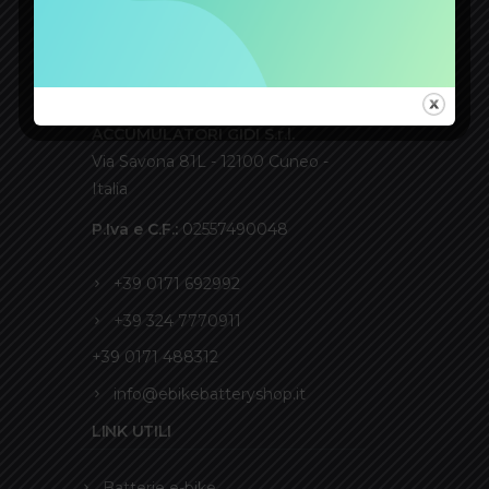
CONTATTI
ACCUMULATORI GIDI S.r.l.
Via Savona 81L - 12100 Cuneo -
Italia
P.Iva e C.F.:
02557490048
+39 0171 692992
+39 324 7770911
+39 0171 488312
info@ebikebatteryshop.it
LINK UTILI
Batterie e-bike