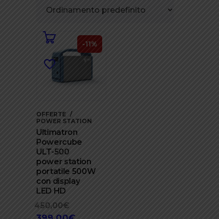
-11%
OFFERTE
POWER STATION
Ultimatron
Powercube
ULT-500
power station
portatile 500W
con display
LED HD
450,00
€
Il
399,00
€
prezzo
Il