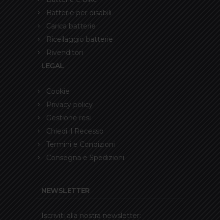
Batterie per disabili
Carica batterie
Ricellaggio batterie
Rivenditori
LEGAL
Cookie
Privacy policy
Gestione resi
Chiedi il Recesso
Termini e Condizioni
Consegna e Spedizioni
NEWSLETTER
Iscriviti alla nostra newsletter: