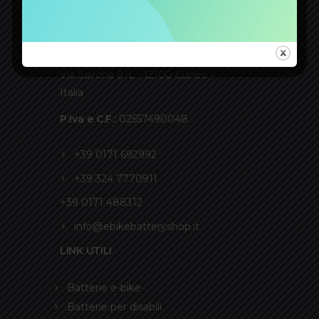
CONTATTI
ACCUMULATORI GIDI S.r.l.
Via Savona 81L - 12100 Cuneo -
Italia
P.Iva e C.F.:
02557490048
+39 0171 692992
+39 324 7770911
+39 0171 488312
info@ebikebatteryshop.it
LINK UTILI
Batterie e-bike
Batterie per disabili