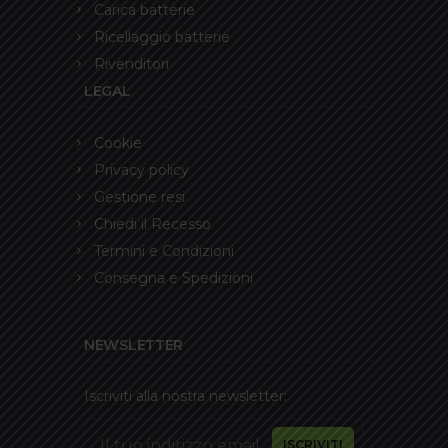
Carica batterie
Ricellaggio batterie
Rivenditori
LEGAL
Cookie
Privacy policy
Gestione resi
Chiedi il Recesso
Termini e Condizioni
Consegna e Spedizioni
NEWSLETTER
Iscriviti alla nostra newsletter: