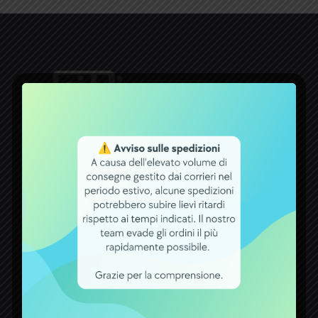
Dal 1971 la ditta ACCUMULATORI
GIDI opera nel settore delle batterie.
Un bel traguardo raggiunto, che
premia tutti coloro che con fiducia si
rivolgono a noi per qualsiasi esigenza
attinente a batterie, carica batterie,
alimentatori ed accumulatori.