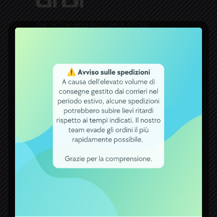
Dal 1971 la ditta ACCUMULATORI
GIDI opera nel settore delle batterie.
Un bel traguardo raggiunto, che
premia tutti coloro che con fiducia si
rivolgono a noi per qualsiasi esigenza
attinente a batterie, carica batterie,
alimentatori ed accumulatori.
CONTATTI
ACCUMULATORI GIDI S.r.l.
Via Savona 81L - 12100 Cuneo -