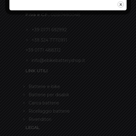
Italia
P.Iva e C.F.:
02557490048
+39 0171 692992
+39 324 7770911
+39 0171 488312
info@ebikebatteryshop.it
LINK UTILI
Batterie e-bike
Batterie per disabili
Carica batterie
Ricellaggio batterie
Rivenditori
LEGAL