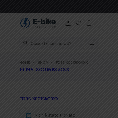
Vai
HOME
SHOP
FD95-X0015KG0XX
ai
FD95-X0015KG0XX
contenuti
FD95-X0015KG0XX
Non è stato trovato