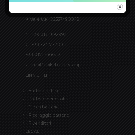
Via Savona 81L - 12100 Cuneo -
Italia
P.Iva e C.F.:
02557490048
+39 0171 692992
+39 324 7770911
+39 0171 488312
info@ebikebatteryshop.it
LINK UTILI
Batterie e-bike
Batterie per disabili
Carica batterie
Ricellaggio batterie
Rivenditori
LEGAL