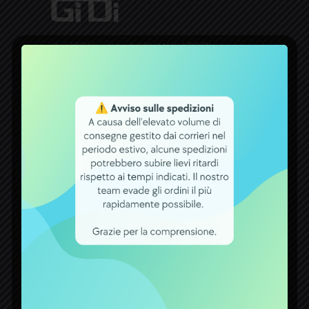
Dal 1971 la ditta ACCUMULATORI
GIDI opera nel settore delle batterie.
Un bel traguardo raggiunto, che
premia tutti coloro che con fiducia si
rivolgono a noi per qualsiasi esigenza
attinente a batterie, carica batterie,
alimentatori ed accumulatori.
CONTATTI
ACCUMULATORI GIDI S.r.l.