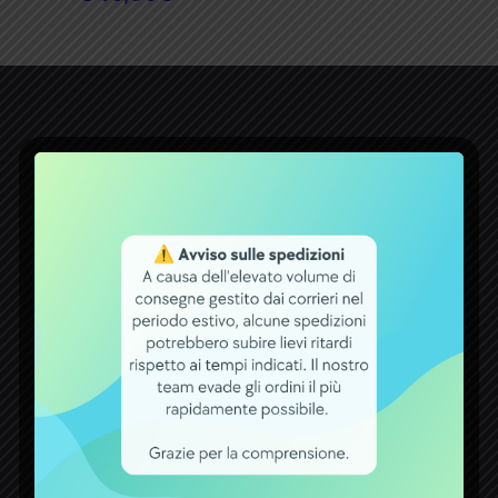
Dal 1971 la ditta ACCUMULATORI
GIDI opera nel settore delle batterie.
Un bel traguardo raggiunto, che
premia tutti coloro che con fiducia si
rivolgono a noi per qualsiasi esigenza
attinente a batterie, carica batterie,
alimentatori ed accumulatori.