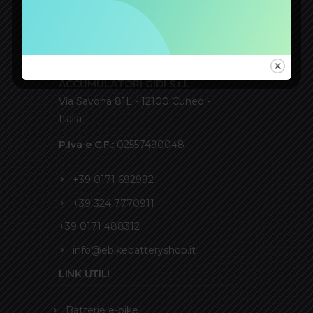
CONTATTI
ACCUMULATORI GIDI S.r.l.
Via Savona 81L - 12100 Cuneo -
Italia
P.Iva e C.F.:
02557490048
+39 0171 692992
+39 324 7770911
+39 0171 488312
info@ebikebatteryshop.it
LINK UTILI
Batterie e-bike