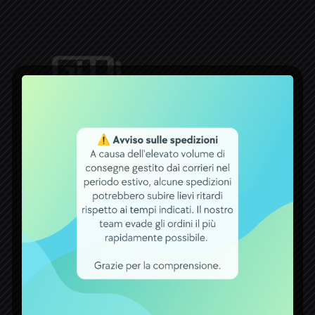
Dal 1971 la ditta ACCUMULATORI
GIDI opera nel settore delle batterie.
Un bel traguardo raggiunto, che
premia tutti coloro che con fiducia si
rivolgono a noi per qualsiasi esigenza
attinente a batterie, carica batterie,
alimentatori ed accumulatori.