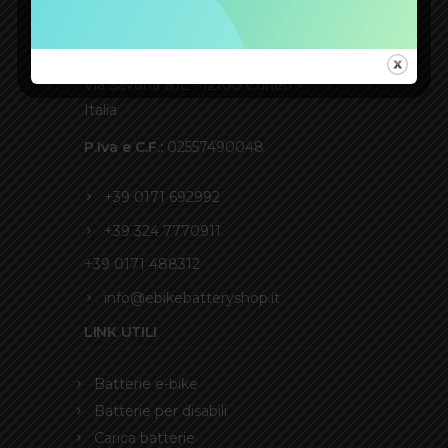
CONTATTI
ACCUMULATORI GIDI S.r.l.
Via Savona 81L - 12100 Cuneo -
Italia
P.Iva e C.F.:
02557490048
+39 0171 692992
+39 324 7770911
+39 0171 488312
info@ebikebatteryshop.it
LINK UTILI
Batterie e-bike
Batterie per disabili
Carica batterie