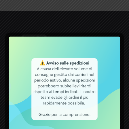
Dal 1971 la ditta ACCUMULATORI
GIDI opera nel settore delle batterie.
Un bel traguardo raggiunto, che
premia tutti coloro che con fiducia si
rivolgono a noi per qualsiasi esigenza
attinente a batterie, carica batterie,
alimentatori ed accumulatori.