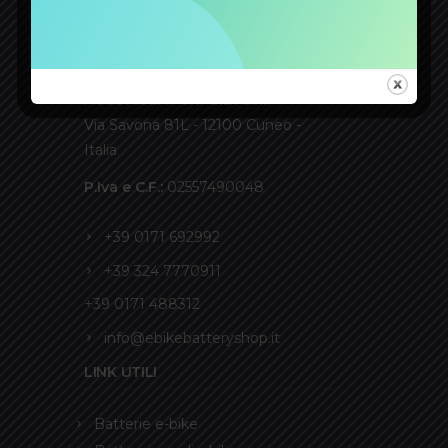
CONTATTI
ACCUMULATORI GIDI S.r.l.
Via Savona 81L - 12100 Cuneo -
Italia
P.Iva e C.F.:
02557490048
+39 0171 692992
+39 324 7770911
+39 0171 488312
info@ebikebatteryshop.it
LINK UTILI
Batterie e-bike