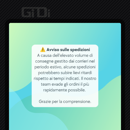
Dal 1971 la ditta ACCUMULATORI
GIDI opera nel settore delle batterie.
Un bel traguardo raggiunto, che
premia tutti coloro che con fiducia si
rivolgono a noi per qualsiasi esigenza
attinente a batterie, carica batterie,
alimentatori ed accumulatori.
CONTATTI