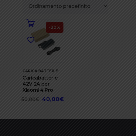
-20%
CARICA BATTERIE
Caricabatterie
42V 2A per
Xiaomi 4 Pro
40,00
€
Il
Il
50,00
€
prezzo
prezzo
originale
attuale
era:
è:
50,00€.
40,00€.