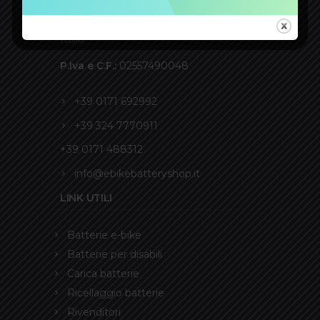
ACCUMULATORI GIDI S.r.l.
Via Savona 81L - 12100 Cuneo -
Italia
P.Iva e C.F.:
02557490048
+39 0171 692992
+39 324 7770911
+39 0171 488312
info@ebikebatteryshop.it
LINK UTILI
Batterie e-bike
Batterie per disabili
Carica batterie
Ricellaggio batterie
Rivenditori