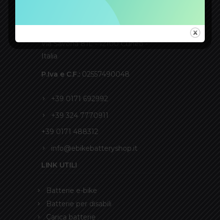
CONTATTI
ACCUMULATORI GIDI S.r.l.
Via Savona 81L - 12100 Cuneo -
Italia
P.Iva e C.F.:
02557490048
+39 0171 692992
+39 324 7770911
+39 0171 488312
info@ebikebatteryshop.it
LINK UTILI
Batterie e-bike
Batterie per disabili
Carica batterie