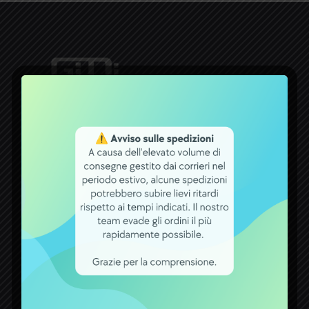
Dal 1971 la ditta ACCUMULATORI
GIDI opera nel settore delle batterie.
Un bel traguardo raggiunto, che
premia tutti coloro che con fiducia si
rivolgono a noi per qualsiasi esigenza
attinente a batterie, carica batterie,
alimentatori ed accumulatori.