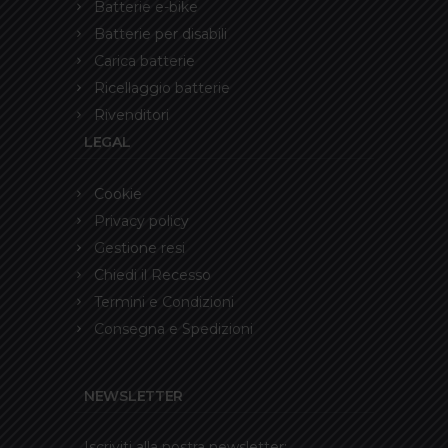
Batterie e-bike
Batterie per disabili
Carica batterie
Ricellaggio batterie
Rivenditori
LEGAL
Cookie
Privacy policy
Gestione resi
Chiedi il Recesso
Termini e Condizioni
Consegna e Spedizioni
NEWSLETTER
Iscriviti alla nostra newsletter: