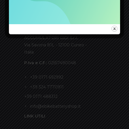
CONTATTI
ACCUMULATORI GIDI S.r.l.
Via Savona 81L - 12100 Cuneo -
Italia
P.Iva e C.F.:
02557490048
+39 0171 692992
+39 324 7770911
+39 0171 488312
info@ebikebatteryshop.it
LINK UTILI