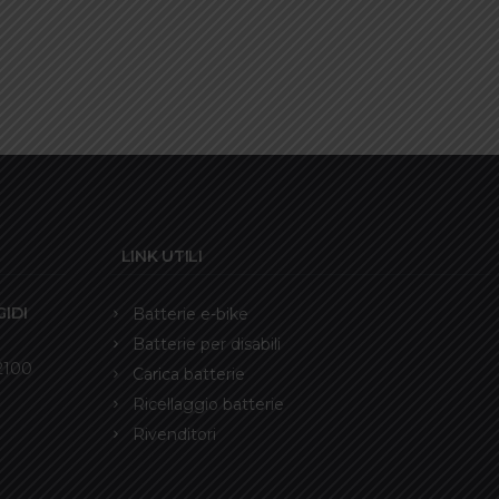
LINK UTILI
IDI
Batterie e-bike
Batterie per disabili
12100
Carica batterie
Ricellaggio batterie
Rivenditori