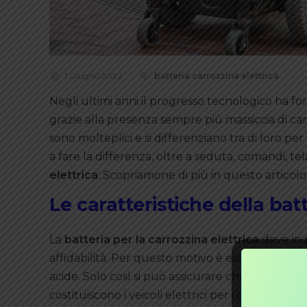
1 Giugno 2022
batteria carrozzina elettrica
Negli ultimi anni il progresso tecnologico ha for
grazie alla presenza sempre più massiccia di ca
sono molteplici e si differenziano tra di loro pe
a fare la differenza, oltre a seduta, comandi, te
elettrica
. Scopriamone di più in questo articolo
Le caratteristiche della batt
La
batteria per la carrozzina elettrica
deve in p
affidabilità. Per questo motivo è essenziale che 
acide. Solo così si può assicurare che non vada a
costituiscono i veicoli elettrici per i diversamente