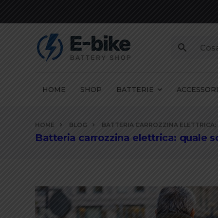
HOME
SHOP
BATTERIE
ACCESSOR
Vai
HOME
BLOG
BATTERIA CARROZZINA ELETTRICA:
ai
Batteria carrozzina elettrica: quale s
contenuti