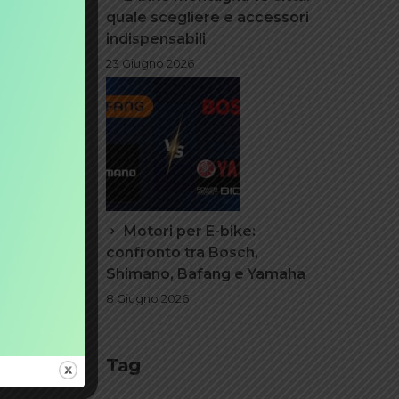
quale scegliere e accessori
indispensabili
he siano
23 Giugno 2026
bene
arlo la
per
e per le
engano
tterie
Motori per E-bike:
confronto tra Bosch,
Shimano, Bafang e Yamaha
8 Giugno 2026
Tag