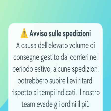
olto lento e prolungato affinché l’autonomia della person
he
più indicate sono dunque quelle al gel oppure AGM
lla base del peso del fruitore del mezzo, nonché sulle s
i percorsi da affrontare.
ERIA PER MONOPATTINO ELETTRICO
 le carrozzine per i disabili
erie per le carrozzine per i disabili
sono quelle al gel 
ta dall’elettrolita in forma gelatinosa. Questo rende imp
 Abbiamo poi le
batterie per le carrozzine per i disabili
A
bilità di fuoriuscita è ridotta al minimo. Inoltre è anche
interno dato che sono progettate con una particolare divi
 l’applicazione delle fibre di vetro. Non dimentichiamo in
isabili
ha una bassa autoscarica e mantiene una tensio
velocemente.