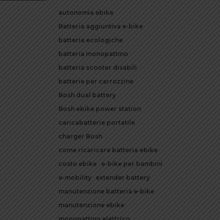
autonomia ebike
Batteria aggiuntiva e-bike
batteria ecologiche
batteria monopattino
batteria scooter disabili
batterie per carrozzine
Bosh dual battery
Bosh ebike power station
caricabatterie portatile
charger Bosh
come ricaricare batteria ebike
costo ebike
e-bike per bambini
e-mobility
extender battery
manutenzione batteria e-bike
manutenzione ebike
monopattino elettrico