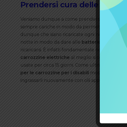
Prendersi cura delle batteri
Veniamo dunque a come prendersi
cura delle 
sempre cariche in modo da permettere alla per
dunque che siano ricaricate ogni notte indipen
notte in modo da dare alle
batterie per le carr
ricaricarsi. È infatti fondamentale non interromp
carrozzine elettriche
al meglio si consiglia poi
usate per circa 15 giorni. Come ultimo è necessa
per le carrozzine per i disabili
mostrino segni d
ingrassarli nuovamente con olii appositi.