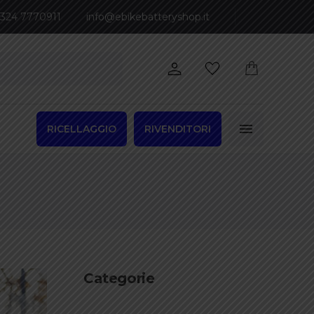
 324 7770911
info@ebikebatteryshop.it
RICELLAGGIO
RIVENDITORI
Categorie