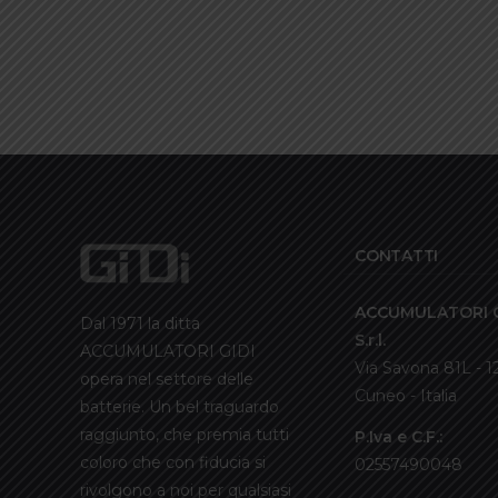
CONTATTI
ACCUMULATORI G
Dal 1971 la ditta
S.r.l.
ACCUMULATORI GIDI
Via Savona 81L - 
opera nel settore delle
Cuneo - Italia
batterie. Un bel traguardo
raggiunto, che premia tutti
P.Iva e C.F.:
coloro che con fiducia si
02557490048
rivolgono a noi per qualsiasi