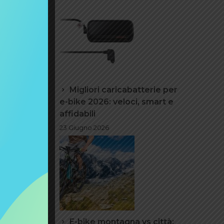
a non sia
ue
Migliori caricabatterie per
e-bike 2026: veloci, smart e
affidabili
o AGM
23 Giugno 2026
ossibile
GM
 limitato
sione
fine che
ne
E-bike montagna vs città: