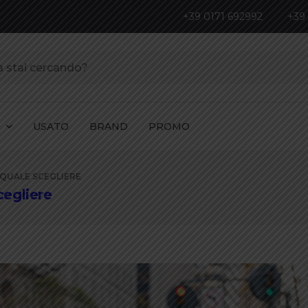
+39 0171 692992
+39
I
USATO
BRAND
PROMO
 QUALE SCEGLIERE
cegliere