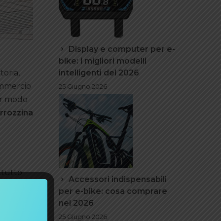
Display e computer per e-
bike: i migliori modelli
intelligenti del 2026
toria,
commercio
25 Giugno 2026
lar modo
arrozzina
attutto
Accessori indispensabili
azioni
per e-bike: cosa comprare
he
nel 2026
 essere
25 Giugno 2026