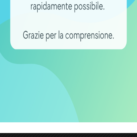
e per carrozzine elettriche
batterie per le carrozzine elettriche
. È fondamentale c
sona che le utilizza di potersi muovere liberamente. È 
dentemente da quando sono state usate. Si consiglia di f
ozzine per i disabili
tutto il tempo di cui hanno bisogno 
ere mai il ciclo di carica. Per prendersi
cura delle
batteri
 di scollegare il cavo che le collega nel caso in cui non v
rio controllare a cadenza regolare se i terminali delle
ba
i corrosione. In tal caso si dovrà pulirli completamente e