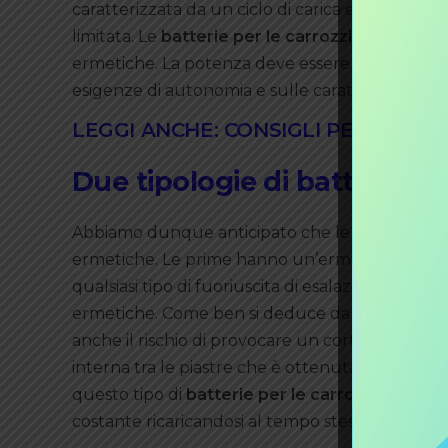
caratterizzata da un ciclo di carica e scarica m
limitata. Le
batterie per le carrozzine elettric
ermetiche. La potenza deve essere calcolata su
esigenze di autonomia e sulle caratteristiche de
LEGGI ANCHE: CONSIGLI PER BATT
Due tipologie di batterie per
Abbiamo dunque anticipato che le migliori
batt
ermetiche. Le prime hanno un’ermeticità garanti
qualsiasi tipo di fuoriuscita di esalazioni acide.
ermetiche. Come ben si deduce dal nome, la possi
anche il rischio di provocare un cortocircuito 
interna tra le piastre che è ottenuta attraverso
questo tipo di
batterie per le carrozzine per i d
costante ricaricandosi al tempo stesso molto 