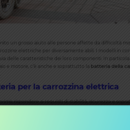
nito un grosso aiuto alle persone affette da difficoltà mo
rrozzine elettriche per diversamente abili. I modelli in 
r via delle caratteristiche dei loro componenti. In partico
laio e motore, c’è anche e soprattutto la
batteria della c
.
eria per la carrozzina elettrica
rimis rispondere ai requisiti di stabilità, sicurezza e sopr
sia di tipo ermetico, in modo da garantire l’assenza di esal
d interferire con le centraline e con i passaggi elettrici c
 abili. Inoltre la
batteria per la carrozzina elettrica
deve