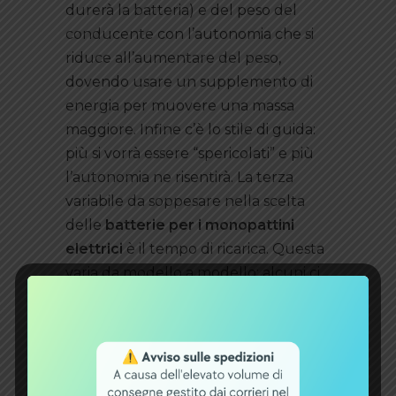
durerà la batteria) e del peso del
conducente con l’autonomia che si
riduce all’aumentare del peso,
dovendo usare un supplemento di
energia per muovere una massa
maggiore. Infine c’è lo stile di guida:
più si vorrà essere “spericolati” e più
l’autonomia ne risentirà. La terza
variabile da soppesare nella scelta
delle
batterie per i monopattini
elettrici
è il tempo di ricarica. Questa
varia da modello a modello: alcuni ci
impiegano tra le 4 e le 5 ore, altri
anche 7-8 ore.
Categorie