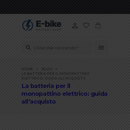
Vai
HOME
BLOG
ai
LA BATTERIA PER IL MONOPATTINO
contenuti
ELETTRICO: GUIDA ALL’ACQUISTO
La batteria per il
monopattino elettrico: guida
all’acquisto