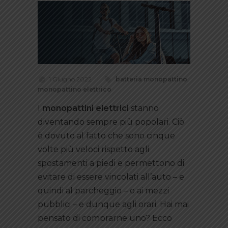
1 Giugno 2022
batteria monopattino
,
monopattino elettrico
I
monopattini elettrici
stanno
diventando sempre più popolari. Ciò
è dovuto al fatto che sono cinque
volte più veloci rispetto agli
spostamenti a piedi e permettono di
evitare di essere vincolati all’auto – e
quindi al parcheggio – o ai mezzi
pubblici – e dunque agli orari. Hai mai
pensato di comprarne uno? Ecco