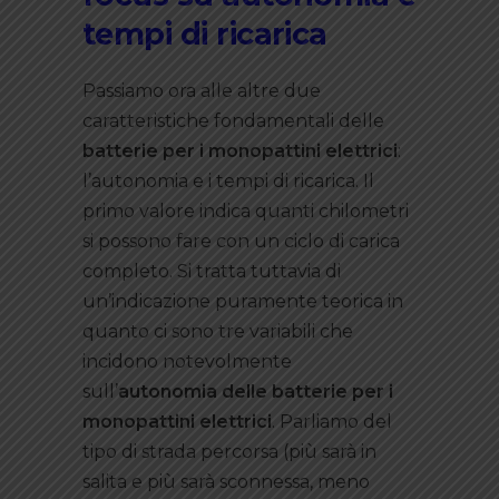
tempi di ricarica
Passiamo ora alle altre due
caratteristiche fondamentali delle
batterie per i monopattini elettrici
:
l’autonomia e i tempi di ricarica. Il
primo valore indica quanti chilometri
si possono fare con un ciclo di carica
completo. Si tratta tuttavia di
un’indicazione puramente teorica in
quanto ci sono tre variabili che
incidono notevolmente
sull’
autonomia delle batterie per i
monopattini elettrici
. Parliamo del
tipo di strada percorsa (più sarà in
salita e più sarà sconnessa, meno