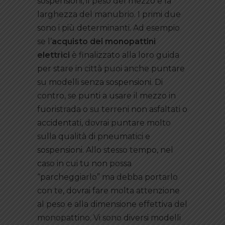
sospensioni, il peso del mezzo e la
larghezza del manubrio. I primi due
sono i più determinanti. Ad esempio
se l’
acquisto dei monopattini
elettrici
è finalizzato alla loro guida
per stare in città puoi anche puntare
su modelli senza sospensioni. Di
contro, se punti a usare il mezzo in
fuoristrada o su terreni non asfaltati o
accidentati, dovrai puntare molto
sulla qualità di pneumatici e
sospensioni. Allo stesso tempo, nel
caso in cui tu non possa
“parcheggiarlo” ma debba portarlo
con te, dovrai fare molta attenzione
al peso e alla dimensione effettiva del
monopattino. Vi sono diversi modelli