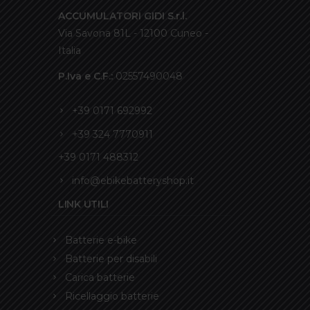
ACCUMULATORI GIDI S.r.l.
Via Savona 81L - 12100 Cuneo -
Italia
P.Iva e C.F.:
02557490048
+39 0171 692992
+39 324 7770911
+39 0171 488312
info@ebikebatteryshop.it
LINK UTILI
Batterie e-bike
Batterie per disabili
Carica batterie
Ricellaggio batterie