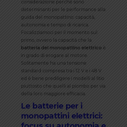
considerazione perché sono
determinanti per le performance alla
guida del monopattino: capacità,
autonomia e tempo di ricarica.
Focalizziamoci per il momento sul
primo, ovvero la capacità che la
batteria del monopattino elettrico
è
in grado di erogare al motore.
Solitamente ha una tensione
standard compresa tra i 12 V e i 48 V
ed è bene prediligere i modelli al litio
piuttosto che quelli al piombo per via
della loro maggiore efficacia.
Le batterie per i
monopattini elettrici:
focus su autonomia e