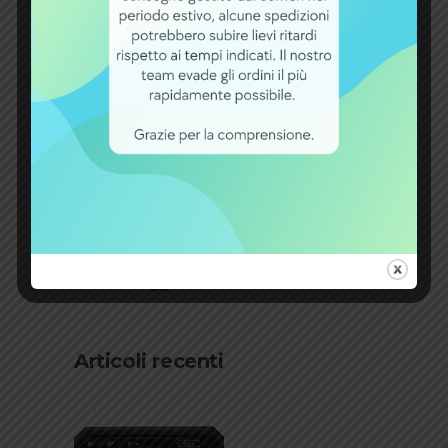
Batterie bici elettriche
batterie per carrozzine
elettriche
Blog
Caricabatterie ebike
E-mobility
Guida al mondo delle ebike
Ricellaggio ebike
Articoli recenti