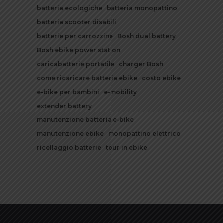
batteria ecologiche
batteria monopattino
batteria scooter disabili
batterie per carrozzine
Bosh dual battery
Bosh ebike power station
caricabatterie portatile
charger Bosh
come ricaricare batteria ebike
costo ebike
e-bike per bambini
e-mobility
extender battery
manutenzione batteria e-bike
manutenzione ebike
monopattino elettrico
ricellaggio batterie
tour in ebike