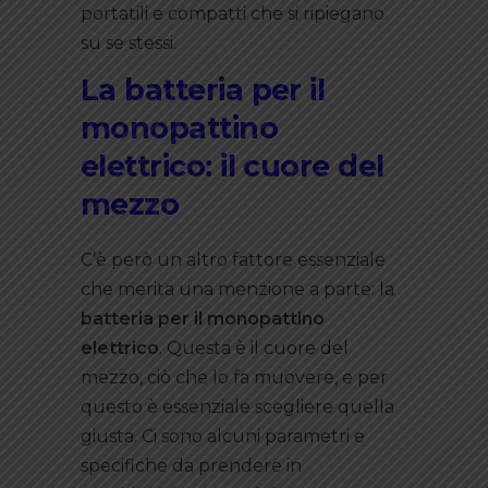
portatili e compatti che si ripiegano
su se stessi.
La batteria per il
monopattino
elettrico: il cuore del
mezzo
C’è però un altro fattore essenziale
che merita una menzione a parte: la
batteria per il monopattino
elettrico
. Questa è il cuore del
mezzo, ciò che lo fa muovere, e per
questo è essenziale scegliere quella
giusta. Ci sono alcuni parametri e
specifiche da prendere in