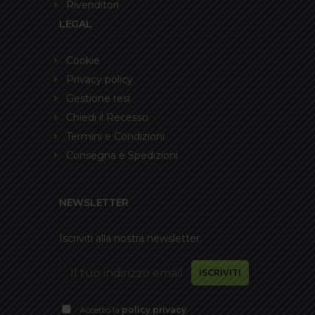
Rivenditori
LEGAL
Cookie
Privacy policy
Gestione resi
Chiedi il Recesso
Termini e Condizioni
Consegna e Spedizioni
NEWSLETTER
Iscriviti alla nostra newsletter:
Accetto la
policy privacy