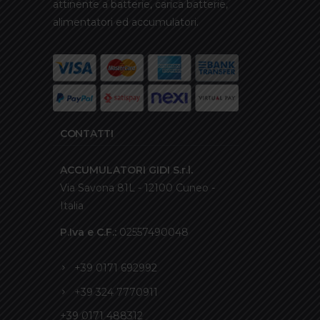
attinente a batterie, carica batterie,
alimentatori ed accumulatori.
CONTATTI
ACCUMULATORI GIDI S.r.l.
Via Savona 81L - 12100 Cuneo -
Italia
P.Iva e C.F.:
02557490048
+39 0171 692992
+39 324 7770911
+39 0171 488312