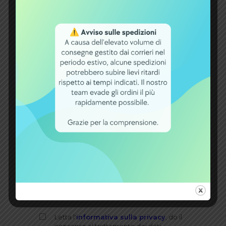
Il tuo cognome
*
(richiesto)
La tua email
*
Il tuo messaggio
Letta l'
informativa sulla privacy
, do il