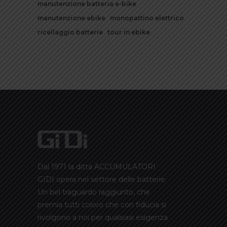
manutenzione batteria e-bike
manutenzione ebike
monopattino elettrico
ricellaggio batterie
tour in ebike
Dal 1971 la ditta ACCUMULATORI
GIDI opera nel settore delle batterie.
Un bel traguardo raggiunto, che
premia tutti coloro che con fiducia si
rivolgono a noi per qualsiasi esigenza