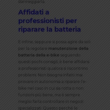
danneggiarla.
Affidati a
professionisti per
riparare la batteria
E infine, seppure si possa agire da soli
per la regolare
manutenzione della
batteria della e-bike
seguendo
questi pochi consigli, è bene affidarsi
a professionisti qualora si riscontrino
problemi. Non bisogna infatti mai
provare in autonomia a riparare l’e-
bike nel caso in cui sia rotta o non
funzioni più bene, ma è sempre
meglio farla controllare in negozi
specializzati. Questo perché le