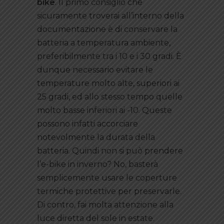
bike
. Il primo consiglio che
sicuramente troverai all’interno della
documentazione è di conservare la
batteria a temperatura ambiente,
preferibilmente tra i 10 e i 30 gradi. È
dunque necessario evitare le
temperature molto alte, superiori ai
25 gradi, ed allo stesso tempo quelle
molto basse inferiori ai -10. Queste
possono infatti accorciare
notevolmente la durata della
batteria. Quindi non si può prendere
l’e-bike in inverno? No, basterà
semplicemente usare le coperture
termiche protettive per preservarle.
Di contro, fai molta attenzione alla
luce diretta del sole in estate.