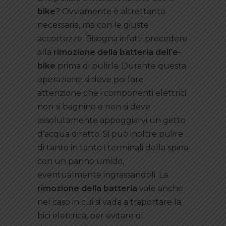
bike
? Ovviamente è altrettanto
necessaria, ma con le giuste
accortezze. Bisogna infatti procedere
alla
rimozione della batteria dell’e-
bike
prima di pulirla. Durante questa
operazione si deve poi fare
attenzione che i componenti elettrici
non si bagnino e non si deve
assolutamente appoggiarvi un getto
d’acqua diretto. Si può inoltre pulire
di tanto in tanto i terminali della spina
con un panno umido,
eventualmente ingrassandoli. La
rimozione della batteria
vale anche
nel caso in cui si vada a traportare la
bici elettrica, per evitare di