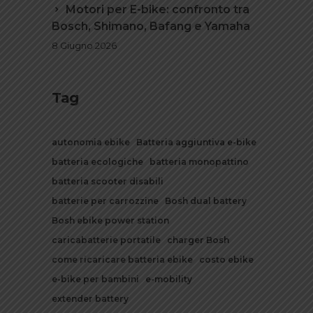
Motori per E-bike: confronto tra
Bosch, Shimano, Bafang e Yamaha
8 Giugno 2026
Tag
autonomia ebike
Batteria aggiuntiva e-bike
batteria ecologiche
batteria monopattino
batteria scooter disabili
batterie per carrozzine
Bosh dual battery
Bosh ebike power station
caricabatterie portatile
charger Bosh
come ricaricare batteria ebike
costo ebike
e-bike per bambini
e-mobility
extender battery