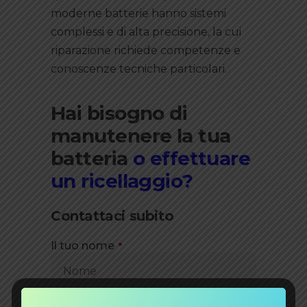
moderne batterie hanno sistemi
complessi e di alta precisione, la cui
riparazione richiede competenze e
conoscenze tecniche particolari.
Hai bisogno di
manutenere la tua
batteria
o effettuare
un ricellaggio?
Contattaci subito
(richiesto)
Il tuo nome
*
(richiesto)