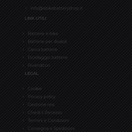
info@ebikebatteryshop.it
LINK UTILI
Batterie e-bike
Batterie per disabili
Carica batterie
Ricellaggio batterie
Rivenditori
LEGAL
Cookie
Privacy policy
Gestione resi
Chiedi il Recesso
Termini e Condizioni
Consegna e Spedizioni