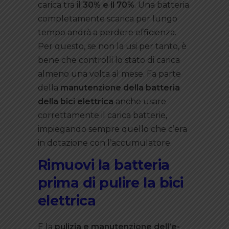
carica tra il
30% e il 70%
. Una batteria
completamente scarica per lungo
tempo andrà a perdere efficienza.
Per questo, se non la usi per tanto, è
bene che controlli lo stato di carica
almeno una volta al mese. Fa parte
della
manutenzione della batteria
della bici elettrica
anche usare
correttamente il carica batterie,
impiegando sempre quello che c’era
in dotazione con l’accumulatore.
Rimuovi la batteria
prima di pulire la bici
elettrica
E la
pulizia e manutenzione dell’e-