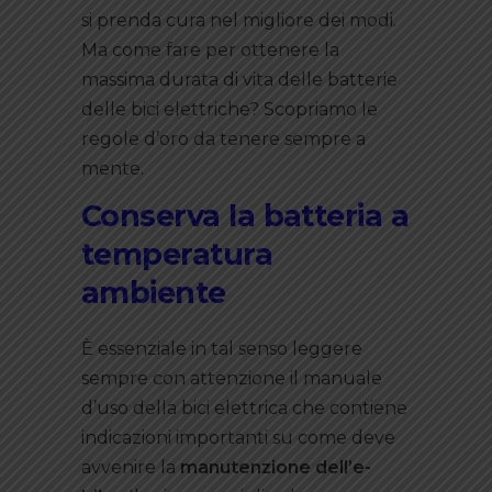
si prenda cura nel migliore dei modi.
Ma come fare per ottenere la
massima durata di vita delle batterie
delle bici elettriche? Scopriamo le
regole d’oro da tenere sempre a
mente.
Conserva la batteria a
temperatura
ambiente
È essenziale in tal senso leggere
sempre con attenzione il manuale
d’uso della bici elettrica che contiene
indicazioni importanti su come deve
avvenire la
manutenzione dell’e-