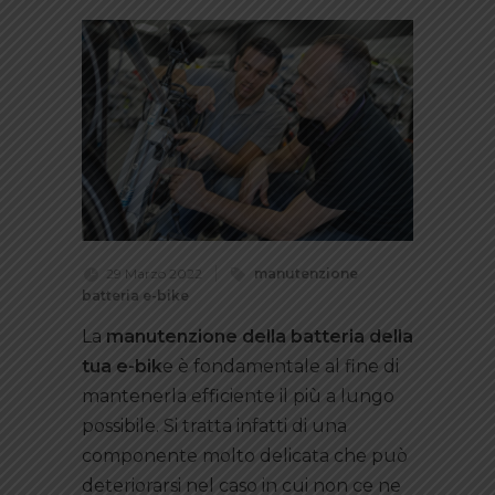
29 Marzo 2022
manutenzione
batteria e-bike
La
manutenzione della batteria della
tua e-bik
e è fondamentale al fine di
mantenerla efficiente il più a lungo
possibile. Si tratta infatti di una
componente molto delicata che può
deteriorarsi nel caso in cui non ce ne