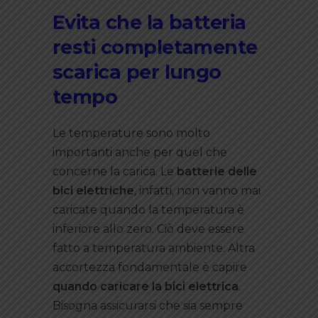
Evita che la batteria
resti completamente
scarica per lungo
tempo
Le temperature sono molto
importanti anche per quel che
concerne la carica. Le
batterie delle
bici elettriche
, infatti, non vanno mai
caricate quando la temperatura è
inferiore allo zero. Ciò deve essere
fatto a temperatura ambiente. Altra
accortezza fondamentale è capire
quando caricare la bici elettrica
.
Bisogna assicurarsi che sia sempre